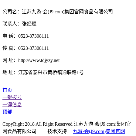
公司名：江苏九游·会(J9.com)集团官网食品有限公司
联系人：张经理
电 话：0523-87308111
传 真：0523-87308111
网 址：http://www.tdjyzy.net
地 址：江苏省泰兴市黄桥镇通联路1号
首页
一键拨号
一键信息
顶部
CopyRight 2018 All Right Reserved 江苏九游·会(J9.com)集团官
网食品有限公司 技术支持：
九游·会(J9.com)集团官网