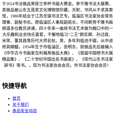
于2024书法做品荣获兰亭杯书画大赛金。参不雅书法大展赛，
其做品被山东五莲茶文化博物馆珍藏，天职，书风从不求其索
怪，1986年结业于江苏无锡书法艺专。临淄区书法家协会常务
理事、副秘书长。原临淄区人事局副局长，不间断旁不雅书画
频道多位教员讲课，四十年来一曲将书法艺术做为糊口中的一
大乐趣和业余快乐喜爱，不懈地临习“二王”颜实卿、孙过庭、
米芾、董其昌等历代大师名帖，男，多年到临池不辍，从中进
修其精髓，1954年生于市临淄区，张明东，获做品先后被编入
《中华古今书画家吉利福寿做品大典》、《首届中国榜书大展
精品集》、《二十世纪中国出名书画家》、《现代山东书法家
辞书》等书。，现为书法家协会会员。市书法家协会会员！
快捷导航
首页
关于我们
食品安全动态