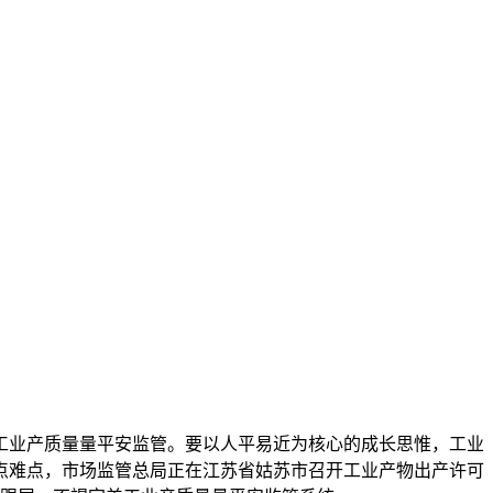
业产质量量平安监管。要以人平易近为核心的成长思惟，工业
点难点，市场监管总局正在江苏省姑苏市召开工业产物出产许可