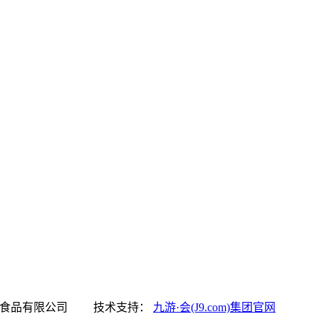
9.com)集团官网食品有限公司 技术支持：
九游·会(J9.com)集团官网