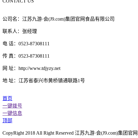
CONTACT US
公司名：江苏九游·会(J9.com)集团官网食品有限公司
联系人：张经理
电 话：0523-87308111
传 真：0523-87308111
网 址：http://www.tdjyzy.net
地 址：江苏省泰兴市黄桥镇通联路1号
首页
一键拨号
一键信息
顶部
CopyRight 2018 All Right Reserved 江苏九游·会(J