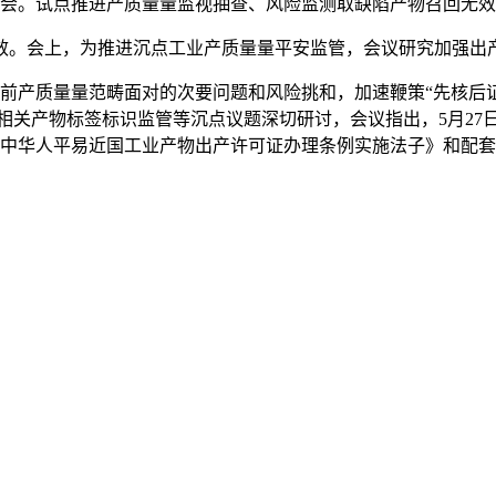
会。试点推进产质量量监视抽查、风险监测取缺陷产物召回无效
。会上，为推进沉点工业产质量量平安监管，会议研究加强出产
前产质量量范畴面对的次要问题和风险挑和，加速鞭策“先核后证
相关产物标签标识监管等沉点议题深切研讨，会议指出，5月27
中华人平易近国工业产物出产许可证办理条例实施法子》和配套