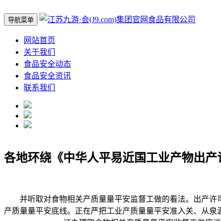
导航菜单
网站首页
关于我们
食品安全动态
食品安全资讯
联系我们
各地环绕《中华人平易近国工业产物出产
并听取对食物相关产质量量平安监督工做的看法。出产许可
产质量量平安底线。正在严把工业产质量量平安准入关、从泉